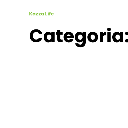
Kazza Life
Categoria