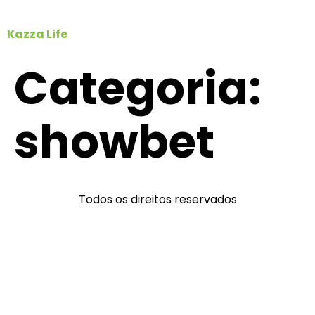
Kazza Life
Categoria:
showbet
Todos os direitos reservados